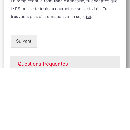
En remplissant le formulaire d’adhésion, tu acceptes que
le PS puisse te tenir au courant de ses activités. Tu
trouveras plus d’informations à ce sujet
ici
.
Suivant
Questions fréquentes
Ce que t'offre le PS
DES QUESTIONS ? NOUS T'AIDONS
VOLONTIERS