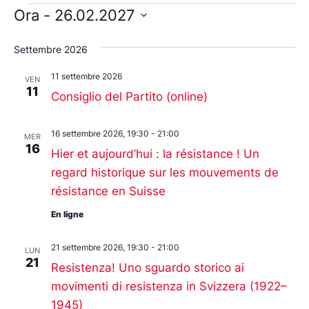
Vis
Nav
Ora
 - 
26.02.2027
Na
Seleziona
la
Settembre 2026
data.
11 settembre 2026
VEN
11
Consiglio del Partito (online)
16 settembre 2026, 19:30
-
21:00
MER
16
Hier et aujourd’hui : la résistance ! Un
regard historique sur les mouvements de
résistance en Suisse
En ligne
21 settembre 2026, 19:30
-
21:00
LUN
21
Resistenza! Uno sguardo storico ai
movimenti di resistenza in Svizzera (1922–
1945)