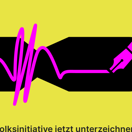
olksinitiative jetzt unterzeichne