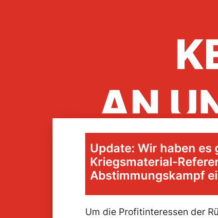
K
AN U
Update: Wir haben es 
K
Kriegsmaterial-Refere
Abstimmungskampf ein
Um die Profitinteressen der R