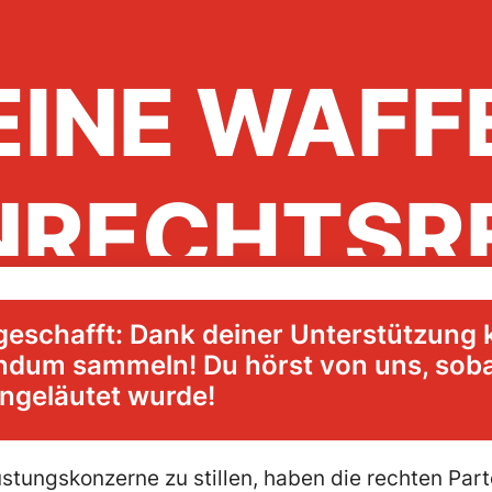
EINE WAFF
NRECHTSR
geschafft: Dank deiner Unterstützung 
riegsmaterial-Referend
ndum sammeln! Du hörst von uns, soba
geläutet wurde!
jetzt unterschreiben!
üstungskonzerne zu stillen, haben die rechten Par