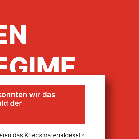
EN
EGIME
konnten wir das
um
ld der
teien das Kriegsmaterialgesetz