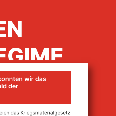
EN
EGIME
konnten wir das
um
ld der
teien das Kriegsmaterialgesetz