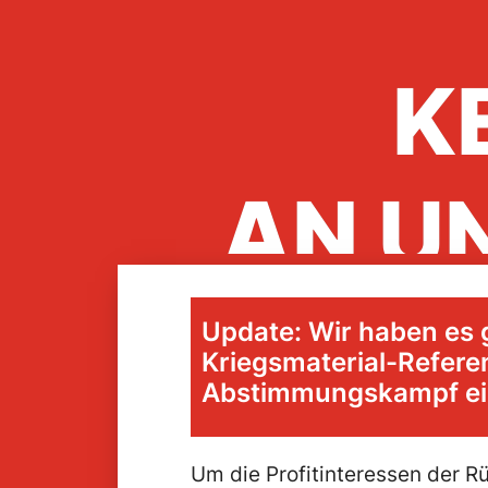
K
AN U
Update: Wir haben es 
K
Kriegsmaterial-Refere
Abstimmungskampf ein
Um die Profitinteressen der R