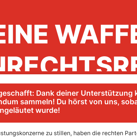
EINE WAFF
NRECHTSR
geschafft: Dank deiner Unterstützung 
riegsmaterial-Referend
ndum sammeln! Du hörst von uns, soba
geläutet wurde!
jetzt unterschreiben!
üstungskonzerne zu stillen, haben die rechten Par