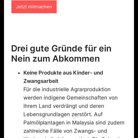
n
Jetzt mitmachen
s
c
h
u
t
z
-
Drei gute Gründe für ein
C
Nein zum Abkommen
h
e
c
Keine
Produkte aus Kinder- und
k
Zwangsarbeit
b
o
Für die industrielle Agrarproduktion
x
werden indigene Gemeinschaften von
ihrem Land verdrängt und deren
Lebensgrundlagen zerstört. Auf
Palmölplantagen in Malaysia sind zudem
zahlreiche Fälle von Zwangs- und