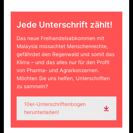
Jede Unterschrift zählt!
Das neue Freihandelsabkommen mit
Malaysia missachtet Menschenrechte,
gefährdet den Regenwald und somit das
Klima – und das alles nur für den Profit
von Pharma- und Agrarkonzernen.
Möchten Sie uns helfen, Unterschriften
zu sammeln?
10er-Unterschriftenbogen
herunterladen!