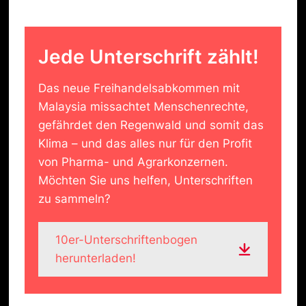
Jede Unterschrift zählt!
Das neue Freihandelsabkommen mit
Malaysia missachtet Menschenrechte,
gefährdet den Regenwald und somit das
Klima – und das alles nur für den Profit
von Pharma- und Agrarkonzernen.
Möchten Sie uns helfen, Unterschriften
zu sammeln?
10er-Unterschriftenbogen
herunterladen!