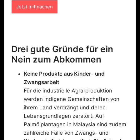
n
Jetzt mitmachen
s
c
h
u
t
z
-
Drei gute Gründe für ein
C
Nein zum Abkommen
h
e
c
Keine
Produkte aus Kinder- und
k
Zwangsarbeit
b
o
Für die industrielle Agrarproduktion
x
werden indigene Gemeinschaften von
ihrem Land verdrängt und deren
Lebensgrundlagen zerstört. Auf
Palmölplantagen in Malaysia sind zudem
zahlreiche Fälle von Zwangs- und