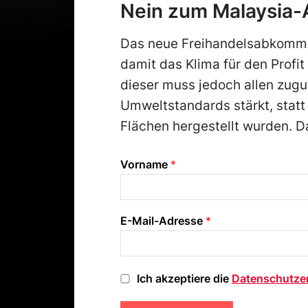
Nein zum Malaysia
Das neue Freihandelsabkomme
damit das Klima für den Profi
dieser muss jedoch allen zug
Umweltstandards stärkt, statt
Flächen hergestellt wurden. 
Vorname
*
E-Mail-Adresse
*
D
Ich akzeptiere die
Datenschutze
a
t