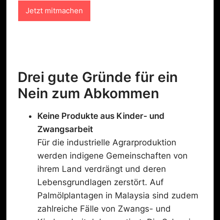
n
Jetzt mitmachen
s
c
h
u
t
z
-
Drei gute Gründe für ein
C
Nein zum Abkommen
h
e
c
Keine
Produkte aus Kinder- und
k
Zwangsarbeit
b
o
Für die industrielle Agrarproduktion
x
werden indigene Gemeinschaften von
ihrem Land verdrängt und deren
Lebensgrundlagen zerstört. Auf
Palmölplantagen in Malaysia sind zudem
zahlreiche Fälle von Zwangs- und