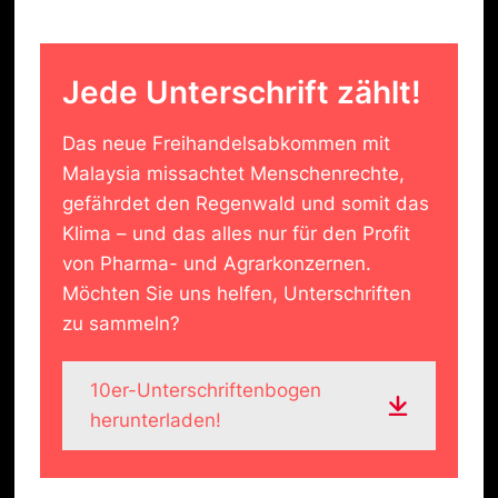
Jede Unterschrift zählt!
Das neue Freihandelsabkommen mit
Malaysia missachtet Menschenrechte,
gefährdet den Regenwald und somit das
Klima – und das alles nur für den Profit
von Pharma- und Agrarkonzernen.
Möchten Sie uns helfen, Unterschriften
zu sammeln?
10er-Unterschriftenbogen
herunterladen!