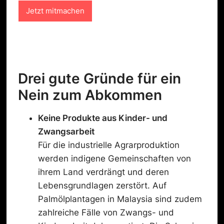
n
Jetzt mitmachen
s
c
h
u
t
z
-
Drei gute Gründe für ein
C
Nein zum Abkommen
h
e
c
Keine
Produkte aus Kinder- und
k
Zwangsarbeit
b
o
Für die industrielle Agrarproduktion
x
werden indigene Gemeinschaften von
ihrem Land verdrängt und deren
Lebensgrundlagen zerstört. Auf
Palmölplantagen in Malaysia sind zudem
zahlreiche Fälle von Zwangs- und