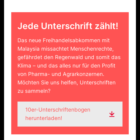
Jede Unterschrift zählt!
Das neue Freihandelsabkommen mit
Malaysia missachtet Menschenrechte,
gefährdet den Regenwald und somit das
Klima – und das alles nur für den Profit
von Pharma- und Agrarkonzernen.
Möchten Sie uns helfen, Unterschriften
zu sammeln?
10er-Unterschriftenbogen
herunterladen!