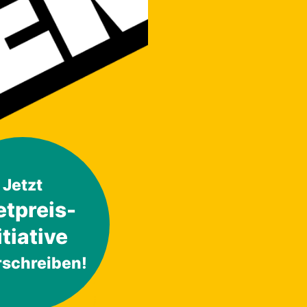
Jetzt
etpreis-
itiative
rschreiben!