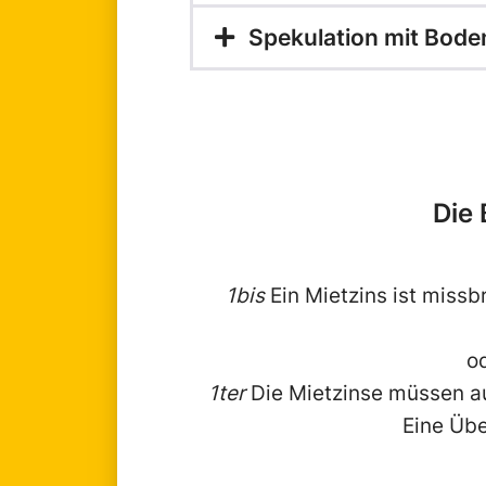
Spekulation mit Bod
Die 
1bis
Ein Mietzins ist missb
o
1ter
Die Mietzinse müssen a
Eine Übe