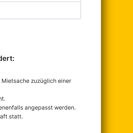
dert:
e Mietsache zuzüglich einer
t.
enenfalls angepasst werden.
ft statt.