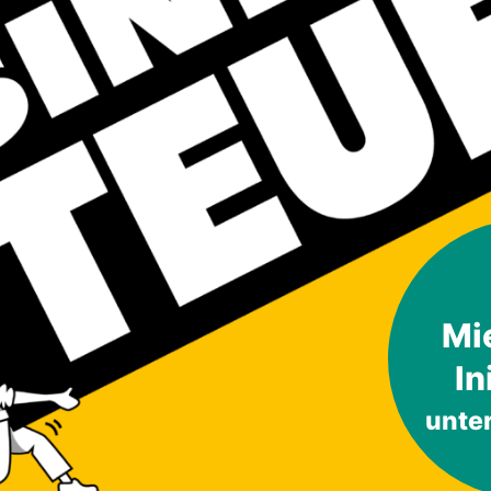
Mi
In
unte