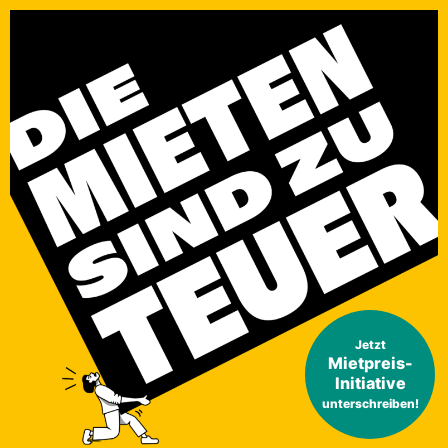
Jetzt
Mietpreis-
Initiative
unterschreiben!