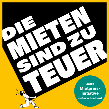
Jetzt
Mietpreis-
Initiative
unterschreiben!