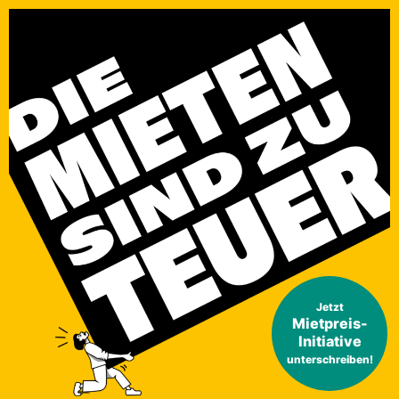
Jetzt
Mietpreis-
Initiative
unterschreiben!