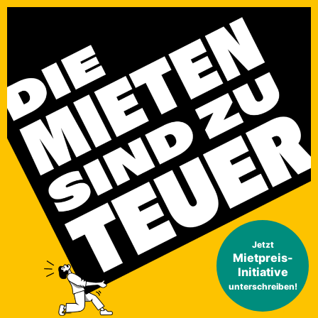
Jetzt
Mietpreis-
Initiative
unterschreiben!