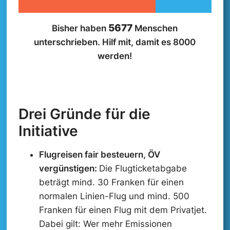
z
-
5677
Bisher haben
Menschen
C
h
unterschrieben. Hilf mit, damit es 8000
e
werden!
c
k
b
o
x
Drei Gründe für die
Initiative
Flugreisen fair besteuern, ÖV
vergünstigen:
Die Flugticketabgabe
beträgt mind. 30 Franken für einen
normalen Linien-Flug und mind. 500
Franken für einen Flug mit dem Privatjet.
Dabei gilt: Wer mehr Emissionen