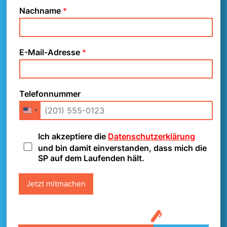
Nachname
*
E-Mail-Adresse
*
Mobilitätsbon-Initiative
jetzt unterschreiben!
Telefonnummer
D
Ich akzeptiere die
Datenschutzerklärung
a
und bin damit einverstanden, dass mich die
t
SP auf dem Laufenden hält.
e
n
Jetzt mitmachen
s
c
h
u
t