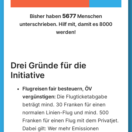
z
-
5677
Bisher haben
Menschen
C
h
unterschrieben. Hilf mit, damit es 8000
e
werden!
c
k
b
o
x
Drei Gründe für die
Initiative
Flugreisen fair besteuern, ÖV
vergünstigen:
Die Flugticketabgabe
beträgt mind. 30 Franken für einen
normalen Linien-Flug und mind. 500
Franken für einen Flug mit dem Privatjet.
Dabei gilt: Wer mehr Emissionen