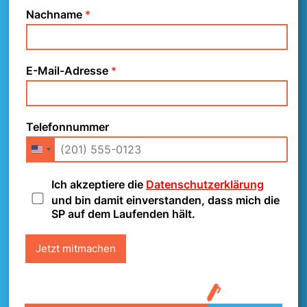
Nachname
*
E-Mail-Adresse
*
Mobilitätsbon-Initiative
jetzt unterschreiben!
Telefonnummer
D
Ich akzeptiere die
Datenschutzerklärung
a
und bin damit einverstanden, dass mich die
t
SP auf dem Laufenden hält.
e
n
Jetzt mitmachen
s
c
h
u
t