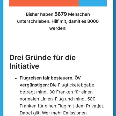
z
-
5679
Bisher haben
Menschen
C
h
unterschrieben. Hilf mit, damit es 8000
e
werden!
c
k
b
o
x
Drei Gründe für die
Initiative
Flugreisen fair besteuern, ÖV
vergünstigen:
Die Flugticketabgabe
beträgt mind. 30 Franken für einen
normalen Linien-Flug und mind. 500
Franken für einen Flug mit dem Privatjet.
Dabei gilt: Wer mehr Emissionen