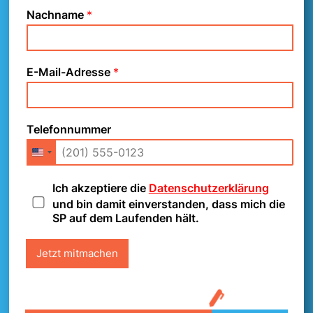
Nachname
*
E-Mail-Adresse
*
Mobilitätsbon-Initiative
jetzt unterschreiben!
Telefonnummer
D
Ich akzeptiere die
Datenschutzerklärung
a
und bin damit einverstanden, dass mich die
t
SP auf dem Laufenden hält.
e
n
Jetzt mitmachen
s
c
h
u
t