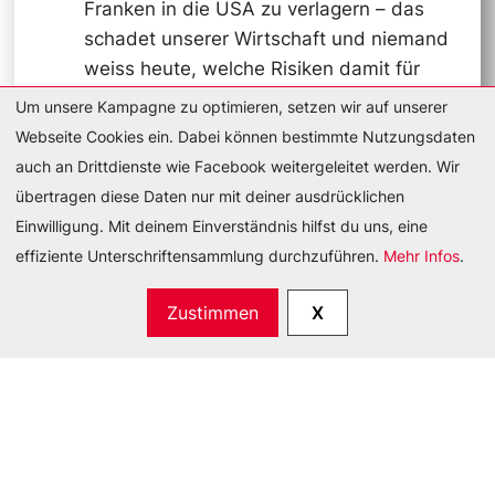
Franken in die USA zu verlagern – das
schadet unserer Wirtschaft und niemand
weiss heute, welche Risiken damit für
uns alle verbunden sind
Um unsere Kampagne zu optimieren, setzen wir auf unserer
Webseite Cookies ein. Dabei können bestimmte Nutzungsdaten
Dagegen brauchen wir deine Unterschrift –
auch an Drittdienste wie Facebook weitergeleitet werden. Wir
jetzt!
übertragen diese Daten nur mit deiner ausdrücklichen
Nur wenn der Bundesrat spürt, dass die
Einwilligung. Mit deinem Einverständnis hilfst du uns, eine
Schweizer Bevölkerung volle Transparenz
effiziente Unterschriftensammlung durchzuführen.
Mehr Infos
.
verlangt, können wir verhindern, dass die
Schweiz in einen schädlichen Deal gedrängt
Zustimmen
X
wird.
Unser Ziel: eine massive Welle an
Unterschriften.
Gemeinsam können wir verhindern, dass die
Schweiz Verpflichtungen eingeht, die unsere