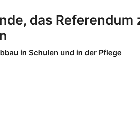
ünde, das Referendum 
n
bbau in Schulen und in der Pflege
e Zulassungen zum Zivildienst um über 40%. Das g
 – gerade dort, wo schon heute die Kapazitätsgre
nde nicht mehr im medizinischen Bereich eingese
tleistenden ist keine Lösung
t in den Zivildienst zahlreiche Schikanen ein. Zivi
 zwölf Monaten planen und vollständig leisten mü
ragen – selbst wenn im Militär nur noch wenige 