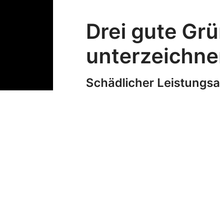
Drei gute Gr
unterzeichne
Schädlicher Leistungsa
Die Verschärfung reduziert di
Schulen, Pflege und Betreuung
Zudem dürfen Medizinstudiere
Schikane von Zivildiens
Die Vorlage führt beim Übertrit
sechsmonatigen Einsatz innert
Mindestdauer neu 150 Tage bet