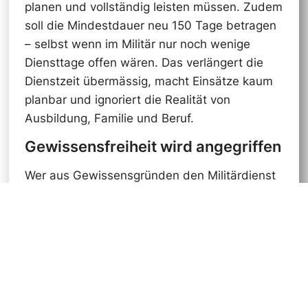
planen und vollständig leisten müssen. Zudem
soll die Mindestdauer neu 150 Tage betragen
– selbst wenn im Militär nur noch wenige
Diensttage offen wären. Das verlängert die
Dienstzeit übermässig, macht Einsätze kaum
planbar und ignoriert die Realität von
Ausbildung, Familie und Beruf.
Gewissensfreiheit wird angegriffen
Wer aus Gewissensgründen den Militärdienst
ablehnt, übernimmt im Zivildienst
Verantwortung. Dieses verfassungsmässige
Recht für junge Menschen wird mit der
Vorlage eingeschränkt. Damit wird nicht nur
die Gewissensfreiheit angegriffen, sondern
auch der gesellschaftliche Wert des
Zivildienstes herabgesetzt.