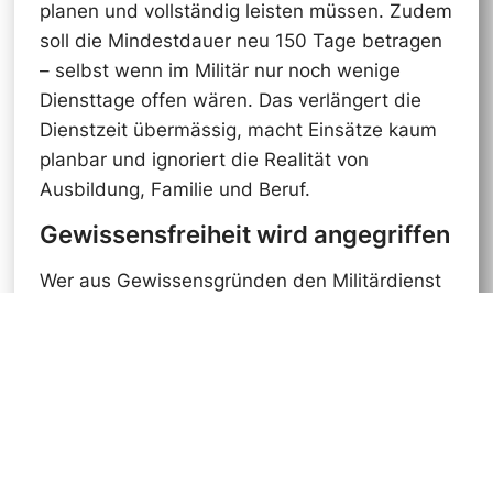
planen und vollständig leisten müssen. Zudem
soll die Mindestdauer neu 150 Tage betragen
– selbst wenn im Militär nur noch wenige
Diensttage offen wären. Das verlängert die
Dienstzeit übermässig, macht Einsätze kaum
planbar und ignoriert die Realität von
Ausbildung, Familie und Beruf.
Gewissensfreiheit wird angegriffen
Wer aus Gewissensgründen den Militärdienst
ablehnt, übernimmt im Zivildienst
Verantwortung. Dieses verfassungsmässige
Recht für junge Menschen wird mit der
Vorlage eingeschränkt. Damit wird nicht nur
die Gewissensfreiheit angegriffen, sondern
auch der gesellschaftliche Wert des
Zivildienstes herabgesetzt.