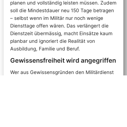
planen und vollständig leisten müssen. Zudem
soll die Mindestdauer neu 150 Tage betragen
– selbst wenn im Militär nur noch wenige
Diensttage offen wären. Das verlängert die
Dienstzeit übermässig, macht Einsätze kaum
planbar und ignoriert die Realität von
Ausbildung, Familie und Beruf.
Gewissensfreiheit wird angegriffen
Wer aus Gewissensgründen den Militärdienst
ablehnt, übernimmt im Zivildienst
Verantwortung. Dieses verfassungsmässige
Recht für junge Menschen wird mit der
Vorlage eingeschränkt. Damit wird nicht nur
die Gewissensfreiheit angegriffen, sondern
auch der gesellschaftliche Wert des
Zivildienstes herabgesetzt.