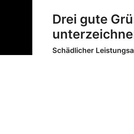
Drei gute Gr
unterzeichne
Schädlicher Leistungsa
Die Verschärfung reduziert di
Schulen, Pflege und Betreuung
Zudem dürfen Medizinstudiere
Schikane von Zivildiens
Die Vorlage führt beim Übertrit
sechsmonatigen Einsatz innert
Mindestdauer neu 150 Tage bet