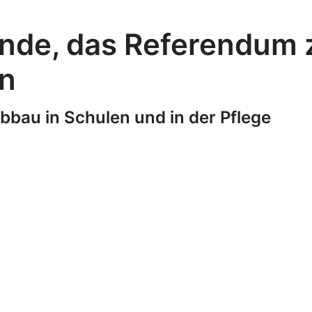
ünde, das Referendum 
n
bbau in Schulen und in der Pflege
e Zulassungen zum Zivildienst um über 40%. Das g
 – gerade dort, wo schon heute die Kapazitätsgre
nde nicht mehr im medizinischen Bereich eingese
tleistenden ist keine Lösung
t in den Zivildienst zahlreiche Schikanen ein. Zivi
 zwölf Monaten planen und vollständig leisten mü
ragen – selbst wenn im Militär nur noch wenige 