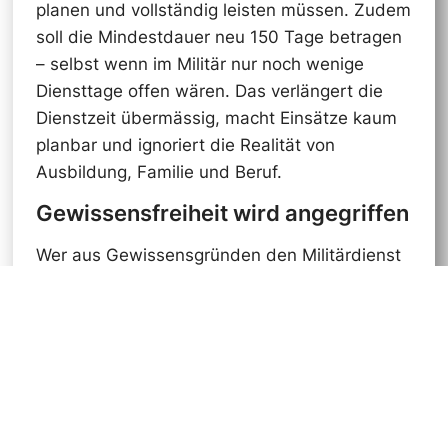
planen und vollständig leisten müssen. Zudem
soll die Mindestdauer neu 150 Tage betragen
– selbst wenn im Militär nur noch wenige
Diensttage offen wären. Das verlängert die
Dienstzeit übermässig, macht Einsätze kaum
planbar und ignoriert die Realität von
Ausbildung, Familie und Beruf.
Gewissensfreiheit wird angegriffen
Wer aus Gewissensgründen den Militärdienst
ablehnt, übernimmt im Zivildienst
Verantwortung. Dieses verfassungsmässige
Recht für junge Menschen wird mit der
Vorlage eingeschränkt. Damit wird nicht nur
die Gewissensfreiheit angegriffen, sondern
auch der gesellschaftliche Wert des
Zivildienstes herabgesetzt.