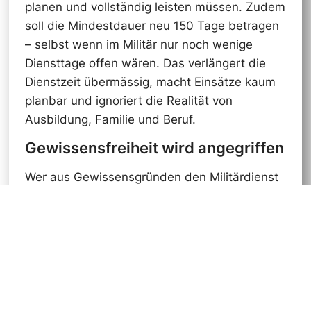
planen und vollständig leisten müssen. Zudem
soll die Mindestdauer neu 150 Tage betragen
– selbst wenn im Militär nur noch wenige
Diensttage offen wären. Das verlängert die
Dienstzeit übermässig, macht Einsätze kaum
planbar und ignoriert die Realität von
Ausbildung, Familie und Beruf.
Gewissensfreiheit wird angegriffen
Wer aus Gewissensgründen den Militärdienst
ablehnt, übernimmt im Zivildienst
Verantwortung. Dieses verfassungsmässige
Recht für junge Menschen wird mit der
Vorlage eingeschränkt. Damit wird nicht nur
die Gewissensfreiheit angegriffen, sondern
auch der gesellschaftliche Wert des
Zivildienstes herabgesetzt.