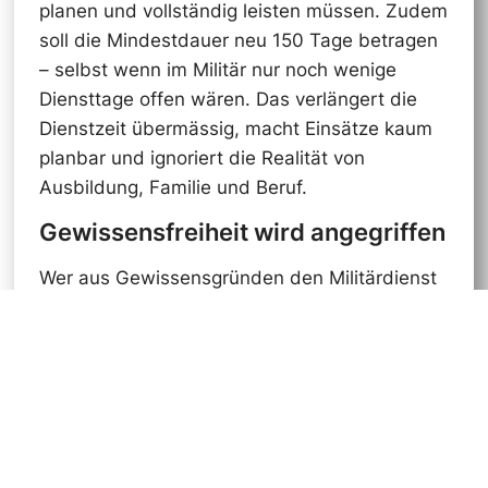
planen und vollständig leisten müssen. Zudem
soll die Mindestdauer neu 150 Tage betragen
– selbst wenn im Militär nur noch wenige
Diensttage offen wären. Das verlängert die
Dienstzeit übermässig, macht Einsätze kaum
planbar und ignoriert die Realität von
Ausbildung, Familie und Beruf.
Gewissensfreiheit wird angegriffen
Wer aus Gewissensgründen den Militärdienst
ablehnt, übernimmt im Zivildienst
Verantwortung. Dieses verfassungsmässige
Recht für junge Menschen wird mit der
Vorlage eingeschränkt. Damit wird nicht nur
die Gewissensfreiheit angegriffen, sondern
auch der gesellschaftliche Wert des
Zivildienstes herabgesetzt.