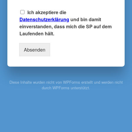
E
Ich akzeptiere die
i
Datenschutzerklärung
und bin damit
n
einverstanden, dass mich die SP auf dem
v
Laufenden hält.
e
r
s
Absenden
t
ä
n
d
n
i
Diese Inhalte wurden nicht von WPForms erstellt und werden nicht
s
durch WPForms unterstützt.