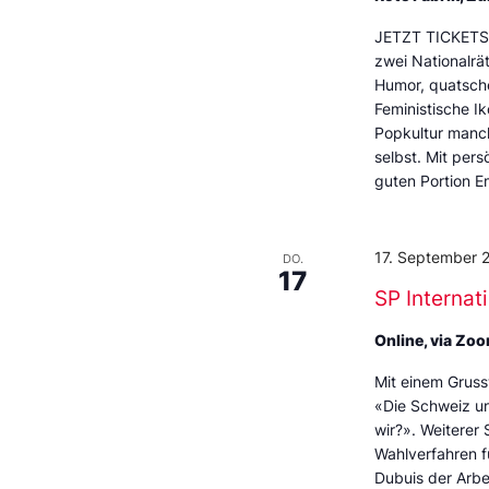
JETZT TICKETS 
zwei Nationalrä
Humor, quatschen
Feministische 
Popkultur manch
selbst. Mit per
guten Portion 
17. September 
DO.
17
SP Interna
Online, via Zo
Mit einem Grus
«Die Schweiz un
wir?». Weitere
Wahlverfahren f
Dubuis der Arbe