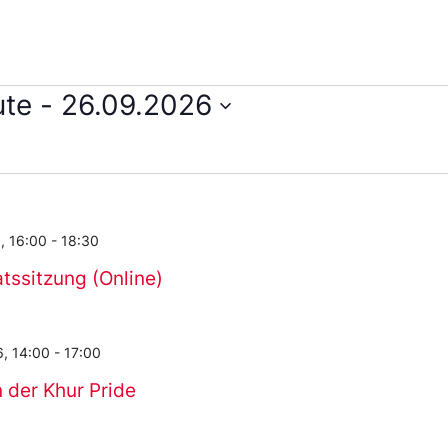
ute
 - 
26.09.2026
m
en.
, 16:00
-
18:30
atssitzung (Online)
6, 14:00
-
17:00
 der Khur Pride