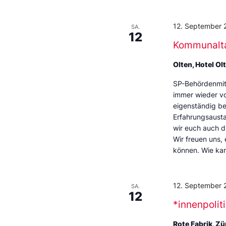
12. September 
SA.
12
Kommunalt
Olten, Hotel Ol
SP-Behördenmitg
immer wieder vo
eigenständig be
Erfahrungsausta
wir euch auch d
Wir freuen uns,
können. Wie kan
12. September 
SA.
12
*innenpolit
Rote Fabrik, Zü