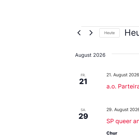
He
Heute
Datu
wähl
August 2026
21. August 2026
FR.
21
a.o. Parteir
29. August 202
SA.
29
SP queer an
Chur