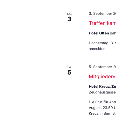
3. September 2
DO.
3
Treffen kan
Hotel Olten
Bah
Donnerstag, 3. 
anmelden!
5. September 2
SA.
5
Mitglieder
Hotel Kreuz, Z
Zeughausgasse 
Die Frist für An
August, 23.59 U
Kreuz in Bern s