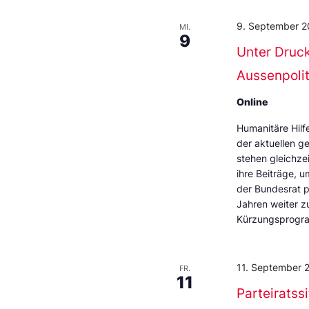
9. September 2
MI.
9
Unter Druc
Aussenpoliti
Online
Humanitäre Hil
der aktuellen g
stehen gleichze
ihre Beiträge, u
der Bundesrat 
Jahren weiter z
Kürzungsprogra
11. September 
FR.
11
Parteiratss