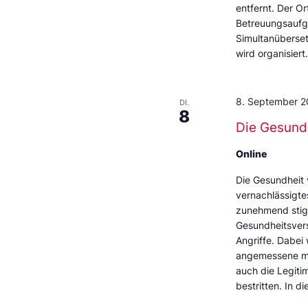
entfernt. Der Or
Betreuungsaufga
Simultanüberse
wird organisier
8. September 2
DI.
8
Die Gesund
Online
Die Gesundheit 
vernachlässigte
zunehmend stigm
Gesundheitsverso
Angriffe. Dabei
angemessene med
auch die Legiti
bestritten. In d