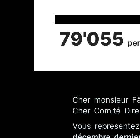
79'055
per
Cher monsieur Fä
Cher Comité Direc
Vous représentez
décembre dernier