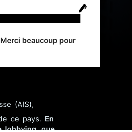
. Merci beaucoup pour
sse (AIS),
 de ce pays.
En
e lobbying, que