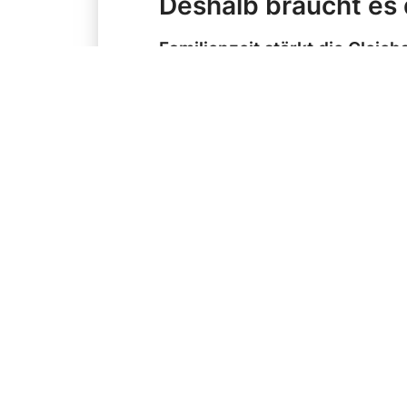
Deshalb braucht es d
Familienzeit stärkt die Gleich
Die Schweiz hinkt mit ledigl
Vergleich deutlich hinterher.
fördert ungleiche Rollenbilde
Vater arbeitet. Mit dieser Ge
Die Familienzeit-Initiative änd
Familienzeit wirkt der Diskri
Die heutige Ungleichheit hat w
Zusammenhang mit einer Eltern
wie bei Beförderungen. Gleichz
als Hauptverdiener sieht und n
Schweizer Männer, nach der G