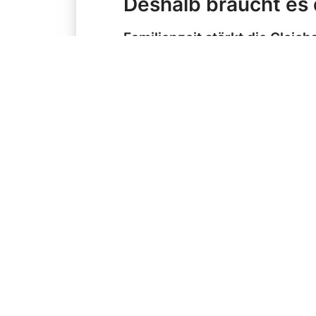
Deshalb braucht es d
Familienzeit stärkt die Gleich
Die Schweiz hinkt mit ledigl
Vergleich deutlich hinterher.
fördert ungleiche Rollenbilde
Vater arbeitet. Mit dieser Ge
Die Familienzeit-Initiative änd
Familienzeit wirkt der Diskri
Die heutige Ungleichheit hat w
Zusammenhang mit einer Eltern
wie bei Beförderungen. Gleichz
als Hauptverdiener sieht und n
Schweizer Männer, nach der G