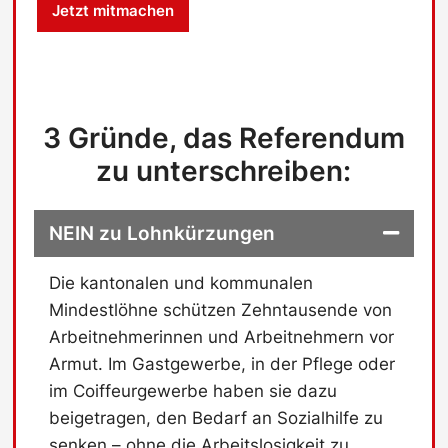
Jetzt mitmachen
s
c
h
u
t
z
3 Gründe, das Referendum
-
C
zu unterschreiben:
h
e
c
NEIN zu Lohnkürzungen
k
b
o
Die kantonalen und kommunalen
x
Mindestlöhne schützen Zehntausende von
Arbeitnehmerinnen und Arbeitnehmern vor
Armut. Im Gastgewerbe, in der Pflege oder
im Coiffeurgewerbe haben sie dazu
beigetragen, den Bedarf an Sozialhilfe zu
senken – ohne die Arbeitslosigkeit zu