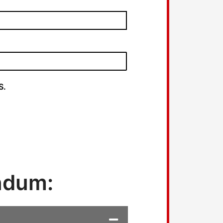
S.
endum: