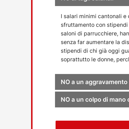
e
c
k
I salari minimi cantonali e
b
o
sfruttamento con stipendi d
x
saloni di parrucchiere, hann
senza far aumentare la dis
stipendi di chi già oggi 
soprattutto le donne, perc
NO a un aggravamento de
NO a un colpo di mano 