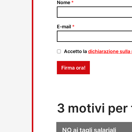
Nome
*
E-mail
*
D
Accetto la
dichiarazione sulla
a
t
Firma ora!
e
n
s
c
h
u
t
3 motivi per
z
-
C
h
NO ai tagli salariali