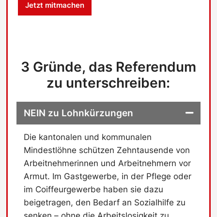
Jetzt mitmachen
s
c
h
u
t
z
3 Gründe, das Referendum
-
C
zu unterschreiben:
h
e
c
NEIN zu Lohnkürzungen
k
b
o
Die kantonalen und kommunalen
x
Mindestlöhne schützen Zehntausende von
Arbeitnehmerinnen und Arbeitnehmern vor
Armut. Im Gastgewerbe, in der Pflege oder
im Coiffeurgewerbe haben sie dazu
beigetragen, den Bedarf an Sozialhilfe zu
senken – ohne die Arbeitslosigkeit zu