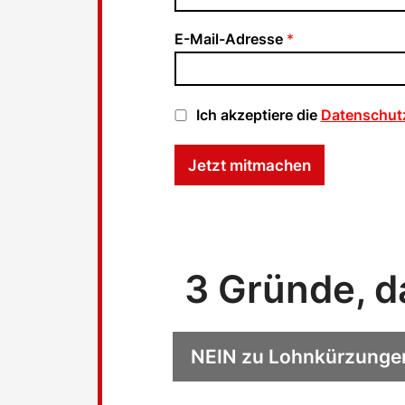
E-Mail-Adresse
*
D
Ich akzeptiere die
Datenschut
a
t
Jetzt mitmachen
e
n
s
c
h
u
t
3 Gründe, d
z
-
C
h
NEIN zu Lohnkürzunge
e
c
k