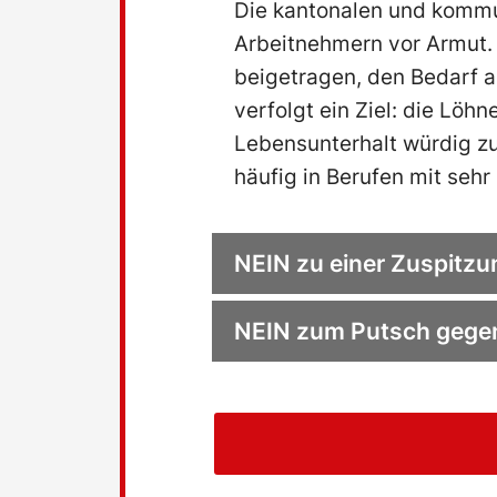
Die kantonalen und komm
b
o
Arbeitnehmern vor Armut. 
x
beigetragen, den Bedarf an
verfolgt ein Ziel: die Lö
Lebensunterhalt würdig zu
häufig in Berufen mit sehr
NEIN zu einer Zuspitzu
NEIN zum Putsch gegen