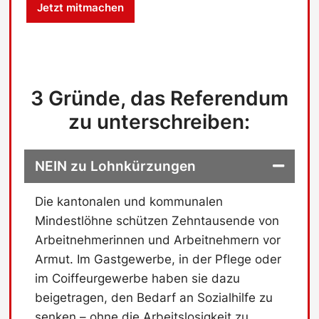
Jetzt mitmachen
s
c
h
u
t
z
3 Gründe, das Referendum
-
C
zu unterschreiben:
h
e
c
NEIN zu Lohnkürzungen
k
b
o
Die kantonalen und kommunalen
x
Mindestlöhne schützen Zehntausende von
Arbeitnehmerinnen und Arbeitnehmern vor
Armut. Im Gastgewerbe, in der Pflege oder
im Coiffeurgewerbe haben sie dazu
beigetragen, den Bedarf an Sozialhilfe zu
senken – ohne die Arbeitslosigkeit zu