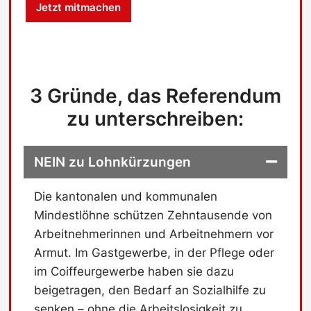
Jetzt mitmachen
s
c
h
u
t
z
3 Gründe, das Referendum
-
C
zu unterschreiben:
h
e
c
NEIN zu Lohnkürzungen
k
b
o
Die kantonalen und kommunalen
x
Mindestlöhne schützen Zehntausende von
Arbeitnehmerinnen und Arbeitnehmern vor
Armut. Im Gastgewerbe, in der Pflege oder
im Coiffeurgewerbe haben sie dazu
beigetragen, den Bedarf an Sozialhilfe zu
senken – ohne die Arbeitslosigkeit zu