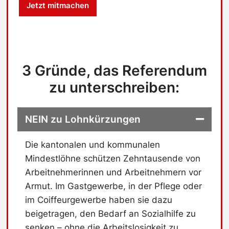
Jetzt mitmachen
s
c
h
u
t
z
3 Gründe, das Referendum
-
C
zu unterschreiben:
h
e
c
NEIN zu Lohnkürzungen
k
b
o
Die kantonalen und kommunalen
x
Mindestlöhne schützen Zehntausende von
Arbeitnehmerinnen und Arbeitnehmern vor
Armut. Im Gastgewerbe, in der Pflege oder
im Coiffeurgewerbe haben sie dazu
beigetragen, den Bedarf an Sozialhilfe zu
senken – ohne die Arbeitslosigkeit zu