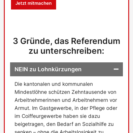
Jetzt mitmachen
s
c
h
u
t
z
3 Gründe, das Referendum
-
C
zu unterschreiben:
h
e
c
NEIN zu Lohnkürzungen
k
b
o
Die kantonalen und kommunalen
x
Mindestlöhne schützen Zehntausende von
Arbeitnehmerinnen und Arbeitnehmern vor
Armut. Im Gastgewerbe, in der Pflege oder
im Coiffeurgewerbe haben sie dazu
beigetragen, den Bedarf an Sozialhilfe zu
senken – ohne die Arbeitslosigkeit zu