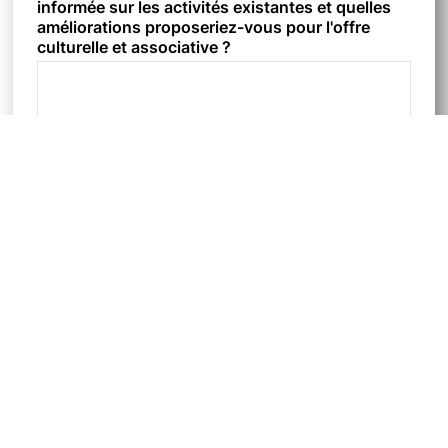
informée sur les activités existantes et quelles
améliorations proposeriez-vous pour l'offre
culturelle et associative ?
Souhaiteriez-vous plus de transparence sur
l'utilisation de l'argent public communal ?
*
Oui
Non
3 – Durabilité et climat
La commune devrait-elle investir davantage
dans des projets liés au climat et à la durabilité
(énergies renouvelables, mobilité douce,
recyclage, etc.) ?
*