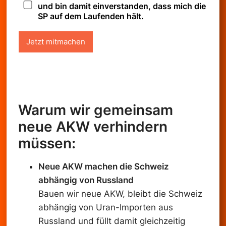
a
und bin damit einverstanden, dass mich die
t
SP auf dem Laufenden hält.
e
n
Jetzt mitmachen
s
c
h
u
t
z
-
Warum wir gemeinsam
C
neue AKW verhindern
h
e
müssen:
c
k
b
Neue AKW machen die Schweiz
o
abhängig von Russland
x
Bauen wir neue AKW, bleibt die Schweiz
abhängig von Uran-Importen aus
Russland und füllt damit gleichzeitig