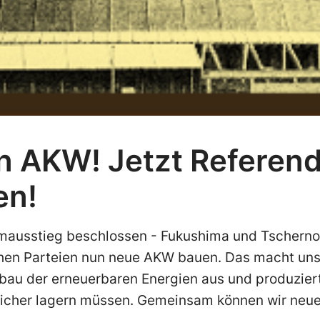
n AKW! Jetzt Referen
en!
omausstieg beschlossen - Fukushima und Tschern
chen Parteien nun neue AKW bauen. Das macht un
bau der erneuerbaren Energien aus und produziert
e sicher lagern müssen. Gemeinsam können wir neu