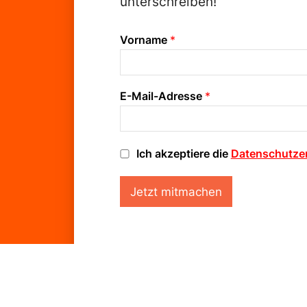
unterschreiben!
Vorname
*
E-Mail-Adresse
*
D
Ich akzeptiere die
Datenschutze
a
t
Jetzt mitmachen
e
n
s
c
h
u
t
Warum wir g
z
-