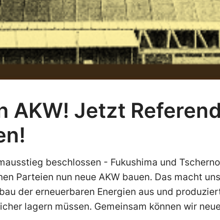
n AKW! Jetzt Referen
en!
omausstieg beschlossen - Fukushima und Tschern
chen Parteien nun neue AKW bauen. Das macht un
bau der erneuerbaren Energien aus und produziert
e sicher lagern müssen. Gemeinsam können wir neu