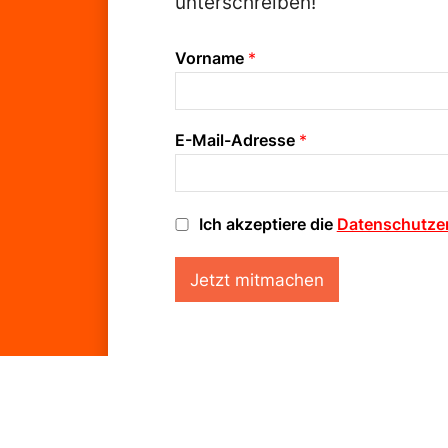
unterschreiben!
Vorname
*
E-Mail-Adresse
*
D
Ich akzeptiere die
Datenschutze
a
t
Jetzt mitmachen
e
n
s
c
h
u
t
Warum wir g
z
-