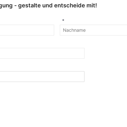
ung - gestalte und entscheide mit!
*
t dem Ausfüllen des Mitgliederformulars stimmst Du zu, d
ndest Du
hier
.