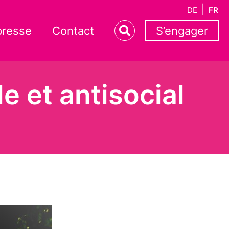
DE
FR
presse
Contact
S’engager
le et antisocial