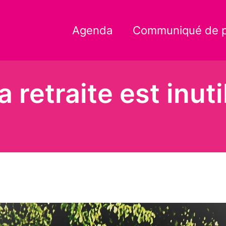
Agenda
Communiqué de 
a retraite est inuti