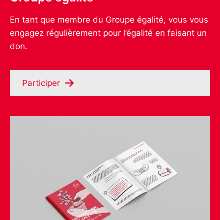
En tant que membre du Groupe égalité, vous vous
engagez régulièrement pour l’égalité en faisant un
don.
Participer