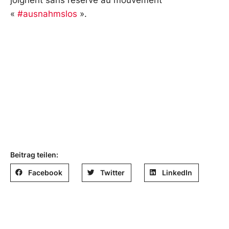
joignent sans réserve au mouvement
«
#ausnahmslos
».
Beitrag teilen:
Facebook
Twitter
LinkedIn