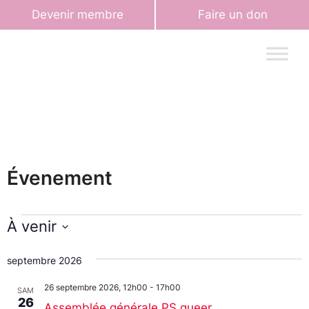
Devenir membre
Faire un don
Évenement
À venir
Sélectionnez
une
septembre 2026
date.
26 septembre 2026, 12h00
-
17h00
SAM
26
Assemblée générale PS queer