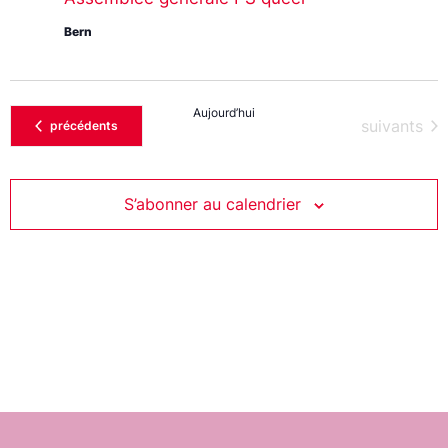
Bern
Aujourd’hui
Évènement
suivants
Évènements
précédents
S’abonner au calendrier