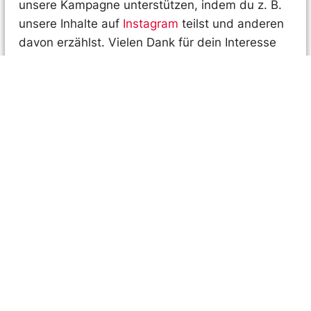
unsere Kampagne unterstützen, indem du z. B.
unsere Inhalte auf
Instagram
teilst und anderen
davon erzählst. Vielen Dank für dein Interesse
und dein Engagement!
Hinweis: Pro Bestellung verschicken wir jeweils
drei Sticker. Andere Bestellmengen sind nicht
möglich.
DE
FR
IT